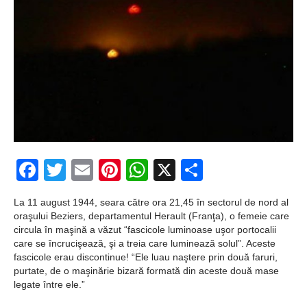
zburătoare în Mexic
Magia în Thailanda
Madona lacrimilor
din Siracusa
(Silcilia)
Uimitoarea viaţă a
Teresei Neumann
Facebook
Twitter
Email
Pinterest
WhatsApp
X
Partajeaz
Derba, un oraş
La 11 august 1944, seara către ora 21,45 în sectorul de nord al
misterios vizitat şi
oraşului Beziers, departamentul Herault (Franţa), o femeie care
circula în maşină a văzut “fascicole luminoase uşor portocalii
de sfântul Petre
care se încrucişează, şi a treia care luminează solul”. Aceste
fascicole erau discontinue! “Ele luau naştere prin două faruri,
Vrăjitorul Merlin şi
purtate, de o maşinărie bizară formată din aceste două mase
legate între ele.”
regele Arthur