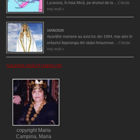
Lycaonia, în Asia Mică, pe drumul de la …
Citește
mai mult »
Aparițiile Sfintei Maria din Itapiranga
16/06/2026
Aparițiile mariane au avut loc din 1994, mai ales în
orășelul Itapiranga din statul Amazonas …
Citește
mai mult »
GALERIA VRĂJITOARELOR
copyright Maria
Campina, Maria