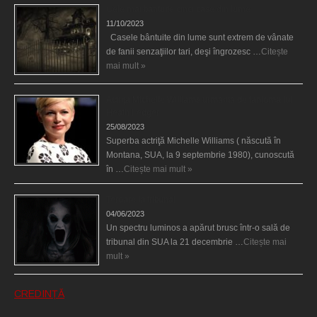
Cele mai bântuite cinci case din lume
11/10/2023
Casele bântuite din lume sunt extrem de vânate
de fanii senzaţiilor tari, deşi îngrozesc …
Citește
mai mult »
Actriţa Michelle Williams urmărită de fantoma lui
Heath Ledger
25/08/2023
Superba actriţă Michelle Williams ( născută în
Montana, SUA, la 9 septembrie 1980), cunoscută
în …
Citește mai mult »
Teroare la tribunal
04/06/2023
Un spectru luminos a apărut brusc într-o sală de
tribunal din SUA la 21 decembrie …
Citește mai
mult »
CREDINȚĂ