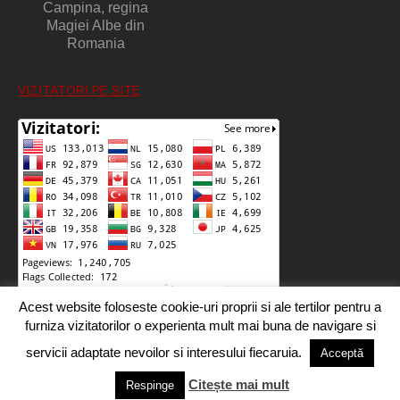
Campina, regina
Magiei Albe din
Romania
VIZITATORI PE SITE
Acest website foloseste cookie-uri proprii si ale tertilor pentru a
furniza vizitatorilor o experienta mult mai buna de navigare si
servicii adaptate nevoilor si interesului fiecaruia.
Acceptă
Citește mai mult
Copyright 2016-2017 Segra Media. Toate drepturile rezervate.
Respinge