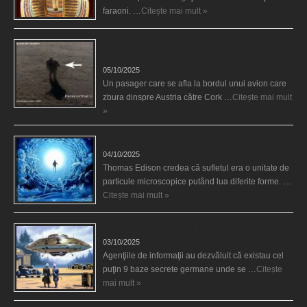
faraoni. …
Citește mai mult »
O fiinţă misterioasă plutea pe nori la 30.000 de
picioare
05/10/2025
Un pasager care se afla la bordul unui avion care
zbura dinspre Austria către Cork …
Citește mai mult
»
Călătorii în lumea de Dincolo
04/10/2025
Thomas Edison credea că sufletul era o unitate de
particule microscopice putând lua diferite forme. …
Citește mai mult »
Baze germane secrete la Polul Nord?
03/10/2025
Agenţiile de informaţii au dezvăluit că existau cel
puţin 9 baze secrete germane unde se …
Citește
mai mult »