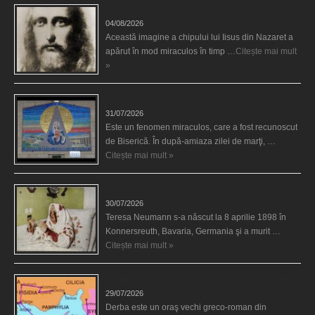
Iisus a apărut într-un cort din Spania
04/08/2026
Această imagine a chipului lui Iisus din Nazaret a
apărut în mod miraculos în timp …
Citește mai mult
»
Madona lacrimilor din Siracusa (Silcilia)
31/07/2026
Este un fenomen miraculos, care a fost recunoscut
de Biserică. În după-amiaza zilei de marţi, …
Citește mai mult »
Uimitoarea viaţă a Teresei Neumann
30/07/2026
Teresa Neumann s-a născut la 8 aprilie 1898 în
Konnersreuth, Bavaria, Germania şi a murit …
Citește mai mult »
Derba, un oraş misterios vizitat şi de sfântul Petre
29/07/2026
Derba este un oraş vechi greco-roman din