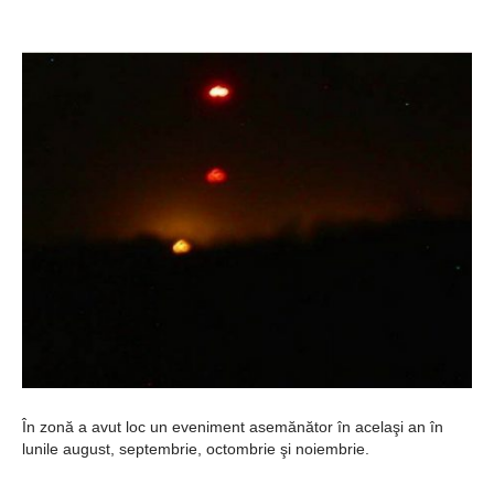
Şi-a vândut soţia
pentru un ritual de
magie neagră
În zonă a avut loc un eveniment asemănător în acelaşi an în
lunile august, septembrie, octombrie şi noiembrie.