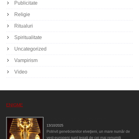
Publicitate
Religie
Ritualuri
Spiritualitate
Uncategorized
Vampirism
Video
ENIGME
Eşti genetic, legat de Tutankhamon?
13/10/2025
Potrivit geneticienilor elveţieni, un mare număr de
vest-europeni sunt legaţi de cei mai renumiţi