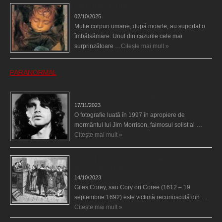
Îngerul care doarme
02/10/2025
Multe corpuri umane, după moarte, au suportat o
îmbălsămare. Unul din cazurile cele mai
surprinzătoare …
Citește mai mult »
PARANORMAL
Fantoma lui Jim Morrison a apărut în cimitir
17/11/2023
O fotografie luată în 1997 în apropiere de
mormântul lui Jim Morrison, faimosul solist al …
Citește mai mult »
Spectrul lui Corey din Salem le-a cerut femeilor să
scrie în cartea diavolului
14/10/2023
Giles Corey, sau Cory ori Coree (1612 – 19
septembrie 1692) este victimă recunoscută din …
Citește mai mult »