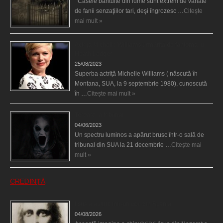
Casele bântuite din lume sunt extrem de vânate
de fanii senzaţiilor tari, deşi îngrozesc …
Citește
mai mult »
Actriţa Michelle Williams urmărită de fantoma lui
Heath Ledger
25/08/2023
Superba actriţă Michelle Williams ( născută în
Montana, SUA, la 9 septembrie 1980), cunoscută
în …
Citește mai mult »
Teroare la tribunal
04/06/2023
Un spectru luminos a apărut brusc într-o sală de
tribunal din SUA la 21 decembrie …
Citește mai
mult »
CREDINȚĂ
Iisus a apărut într-un cort din Spania
04/08/2026