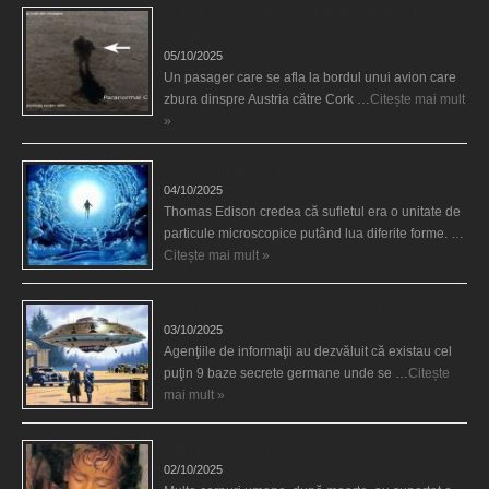
O fiinţă misterioasă plutea pe nori la 30.000 de
picioare
05/10/2025
Un pasager care se afla la bordul unui avion care
zbura dinspre Austria către Cork …
Citește mai mult
»
Călătorii în lumea de Dincolo
04/10/2025
Thomas Edison credea că sufletul era o unitate de
particule microscopice putând lua diferite forme. …
Citește mai mult »
Baze germane secrete la Polul Nord?
03/10/2025
Agenţiile de informaţii au dezvăluit că existau cel
puţin 9 baze secrete germane unde se …
Citește
mai mult »
Îngerul care doarme
02/10/2025