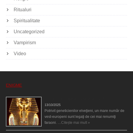
Ritualuri
Spiritualitate
Uncategorized
Vampirism
Video
ENIGME
Eşti genetic, legat de Tutankhamon?
13/10/2025
Potrivit geneticienilor elveţieni, un mare număr de
vest-europeni sunt legaţi de cei mai renumiţi
faraoni. …
Citește mai mult »