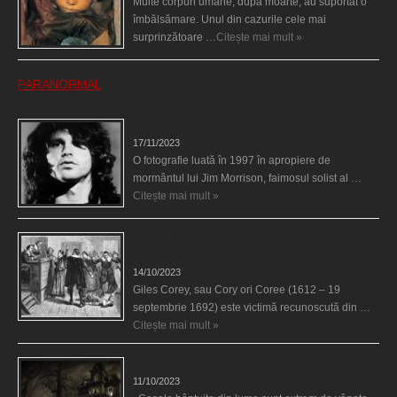
Multe corpuri umane, după moarte, au suportat o
îmbălsămare. Unul din cazurile cele mai
surprinzătoare …
Citește mai mult »
PARANORMAL
Fantoma lui Jim Morrison a apărut în cimitir
17/11/2023
O fotografie luată în 1997 în apropiere de
mormântul lui Jim Morrison, faimosul solist al …
Citește mai mult »
Spectrul lui Corey din Salem le-a cerut femeilor să
scrie în cartea diavolului
14/10/2023
Giles Corey, sau Cory ori Coree (1612 – 19
septembrie 1692) este victimă recunoscută din …
Citește mai mult »
Cele mai bântuite cinci case din lume
11/10/2023