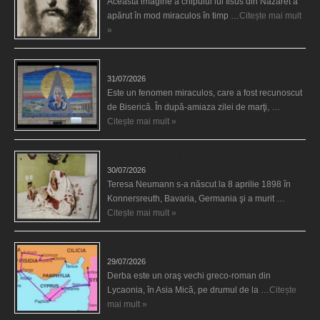
Această imagine a chipului lui Iisus din Nazaret a
apărut în mod miraculos în timp …
Citește mai mult
»
Madona lacrimilor din Siracusa (Silcilia)
31/07/2026
Este un fenomen miraculos, care a fost recunoscut
de Biserică. În după-amiaza zilei de marţi, …
Citește mai mult »
Uimitoarea viaţă a Teresei Neumann
30/07/2026
Teresa Neumann s-a născut la 8 aprilie 1898 în
Konnersreuth, Bavaria, Germania şi a murit …
Citește mai mult »
Derba, un oraş misterios vizitat şi de sfântul Petre
29/07/2026
Derba este un oraş vechi greco-roman din
Lycaonia, în Asia Mică, pe drumul de la …
Citește
mai mult »