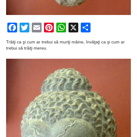
Şi-a vândut soţia
pentru un ritual de
magie neagră
Facebook
Twitter
Email
Pinterest
WhatsApp
X
Partajeaz
Trăiţi ca şi cum ar trebui să muriţi mâine, învăţaţi ca şi cum ar
trebui să trăiţi mereu.