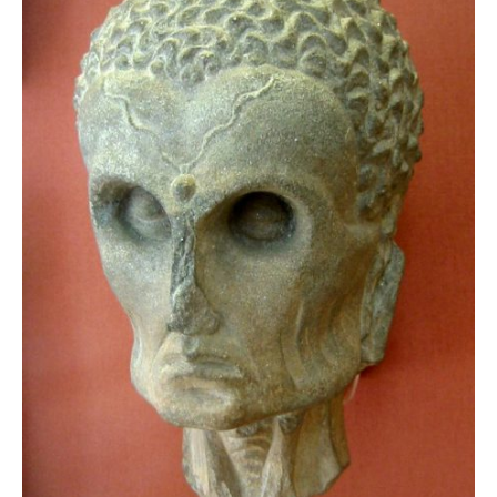
zburătoare în Mexic
Magia în Thailanda
Madona lacrimilor
din Siracusa
(Silcilia)
Uimitoarea viaţă a
Teresei Neumann
Derba, un oraş
misterios vizitat şi
de sfântul Petre
Vrăjitorul Merlin şi
regele Arthur